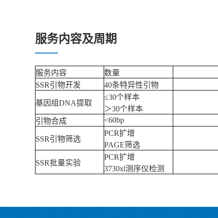
服务内容及周期
服务内容
数量
SSR引物开发
40条特异性引物
≤30个样本
基因组DNA提取
＞30个样本
<60bp
引物合成
PCR扩增
SSR引物筛选
PAGE筛选
PCR扩增
SSR批量实验
3730xl测序仪检测