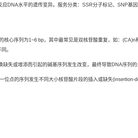
应DNA水平的遗传变异。
服务分类：
SSR分子标记、SNP基因
核心序列为1~6 bp，其中最常见是双核苷酸重复，如：(CA)n
不同。
换缺失或增添而引起的碱基序列发生改变，最终导致DNA序列的
的序列发生不同大小核苷酸片段的插入或缺失(insertion-dele