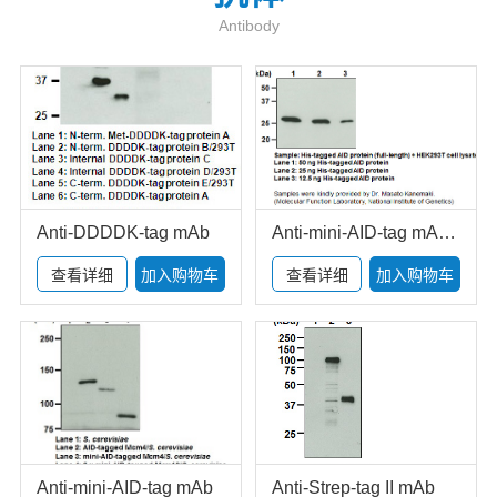
Antibody
Anti-DDDDK-tag mAb
Anti-mini-AID-tag mAb-HRP-DirecT
查看详细
加入购物车
查看详细
加入购物车
Anti-mini-AID-tag mAb
Anti-Strep-tag II mAb