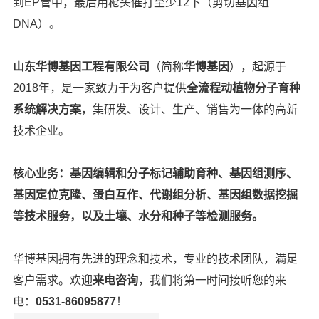
到
EP
管中，最后用枪头催打至少
12
下（剪切基因组
DNA
）。
山东华博基因工程有限公司
（简称
华博基因
），起源于
2018年，是一家致力于为客户提供
全流程
动植物分子育种
系
统解决方案
，集研发、设计、生产、销售为一体的高新
技术企业。
核心业务：
基因编辑和分子标记辅助育种、基因组测序、
基因定位克隆、蛋白互作、代谢组分析、基因组数据挖掘
等技术服务，以及土壤、水分和种子等检测服务。
华博基因拥有先进的理念和技术，专业的技术团队，满足
客户需求。
欢迎
来电咨询
，我们将第一时间接听您的来
电：
0531-86095877
！