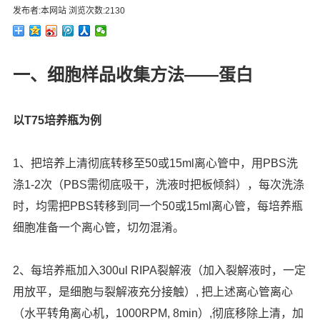
发布者:本网站 浏览次数:2130
一、
细胞样品收集方法
——
蛋白
以
T75
培养瓶为例
1、
把培养上清彻底转移至
50
或
15ml
离心管中，用
PBS
洗
涤
1-2
次（
PBS
需彻底吸干，洗液时把板倾斜），每次洗涤
时，均需把
PBS
转移到同一个
50
或
15ml
离心管，每培养瓶
细胞准备一个离心管，切勿混淆。
2、
每培养瓶加入
300ul RIPA
裂解液（加入裂解液时，一定
用放平，是细胞与裂解液充分接触）
,
把上述离心管离心
（水平转角离心机，
1000RPM, 8min
）
,
彻底移除上清，加