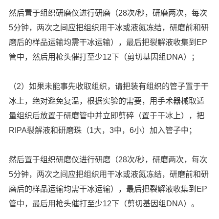
然后置于组织研磨仪进行研磨（
28
次
/
秒，研磨两次，每次
5
分钟，两次之间应把组织用干冰或液氮冻结，研磨前和研
磨后的样品运输均需干冰运输），最后把裂解液收集到
EP
管中，然后用枪头催打至少
12
下（剪切基因组
DNA
）；
（
2
）如果未能事先收取组织，请把装有组织的管子置于干
冰上，绝对避免复温，根据实验的需要，用手术器械取适
量组织后放置于研磨管中并立即剪碎（置于干冰上），把
RIPA
裂解液和研磨珠（
1
大，
3
中，
6
小）加入管子中；
然后置于组织研磨仪进行研磨（
28
次
/
秒，研磨两次，每次
5
分钟，两次之间应把组织用干冰或液氮冻结，研磨前和研
磨后的样品运输均需干冰运输），最后把裂解液收集到
EP
管中，最后用枪头催打至少
12
下（剪切基因组
DNA
）。