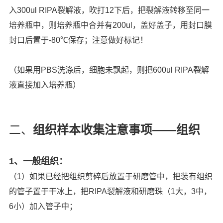
入
300ul RIPA
裂解液，吹打
12
下后，把裂解液转移至同一
培养瓶中，则培养瓶中合并有
200ul
，盖好盖子，用封口膜
封口后置于
-80℃
保存；注意做好标记！
（如果用
PBS
洗涤后，细胞未飘起，则把
600ul RIPA
裂解
液直接加入培养瓶）
二、
组织样本收集注意事项
——
组织
1、一般组织：
（
1
）如果已经把组织剪碎后放置于研磨管中，把装有组织
的管子置于干冰上，把
RIPA
裂解液和研磨珠（
1
大，
3
中，
6
小）加入管子中；