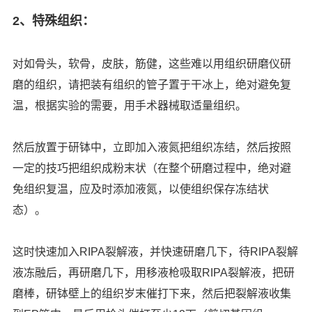
2、特殊组织：
对如
骨头，软骨，皮肤，筋健
，这些难以用组织研磨仪研
磨的组织，请把装有组织的管子置于干冰上，绝对避免复
温，根据实验的需要，用手术器械取适量组织。
然后放置于研钵中，立即加入液氮把组织冻结，然后按照
一定的技巧把组织成粉末状（在整个研磨过程中，绝对避
免组织复温，应及时添加液氮，以使组织保存冻结状
态）。
这时快速加入
RIPA
裂解液，并快速研磨几下，待
RIPA
裂解
液冻融后，再研磨几下，用移液枪吸取
RIPA
裂解液，把研
磨棒，研钵壁上的组织岁末催打下来，然后把裂解液收集